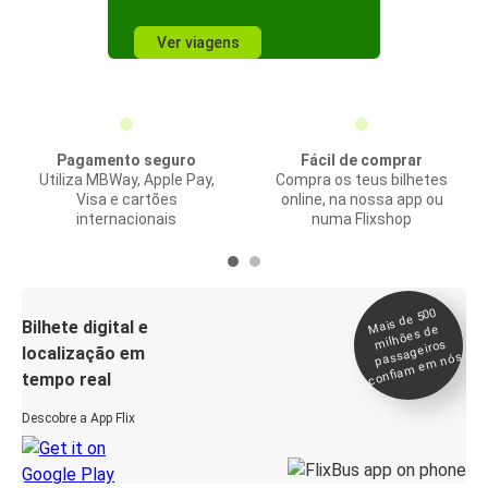
Ver viagens
Pagamento seguro
Fácil de comprar
Utiliza MBWay, Apple Pay,
Compra os teus bilhetes
Visa e cartões
online, na nossa app ou
internacionais
numa Flixshop
Mais de 500
confia
m e
Bilhete digital e
milhões de
passageiros
localização em
m nós
tempo real
Descobre a App Flix