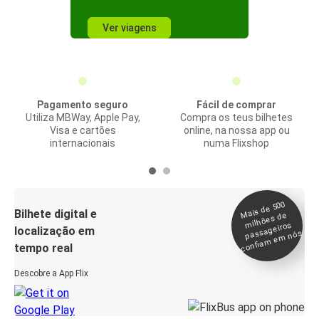
Ver viagens
Pagamento seguro
Fácil de comprar
Utiliza MBWay, Apple Pay,
Compra os teus bilhetes
Visa e cartões
online, na nossa app ou
internacionais
numa Flixshop
Mais de 500
confia
m e
Bilhete digital e
milhões de
passageiros
localização em
m nós
tempo real
Descobre a App Flix