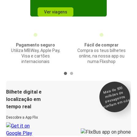
Ver viagens
Pagamento seguro
Fácil de comprar
Utiliza MBWay, Apple Pay,
Compra os teus bilhetes
Visa e cartões
online, na nossa app ou
internacionais
numa Flixshop
Mais de 500
confia
m e
Bilhete digital e
milhões de
passageiros
localização em
m nós
tempo real
Descobre a App Flix