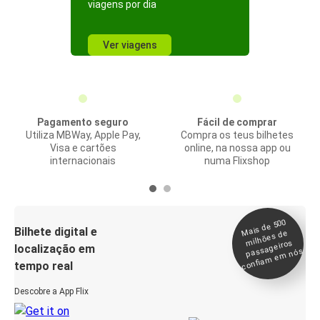
viagens por dia
Ver viagens
Pagamento seguro
Fácil de comprar
Utiliza MBWay, Apple Pay,
Compra os teus bilhetes
Visa e cartões
online, na nossa app ou
internacionais
numa Flixshop
Mais de 500
confia
m e
Bilhete digital e
milhões de
passageiros
localização em
m nós
tempo real
Descobre a App Flix