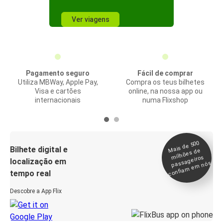
Ver viagens
Pagamento seguro
Fácil de comprar
Utiliza MBWay, Apple Pay,
Compra os teus bilhetes
Visa e cartões
online, na nossa app ou
internacionais
numa Flixshop
Mais de 500
confia
m e
Bilhete digital e
milhões de
passageiros
localização em
m nós
tempo real
Descobre a App Flix