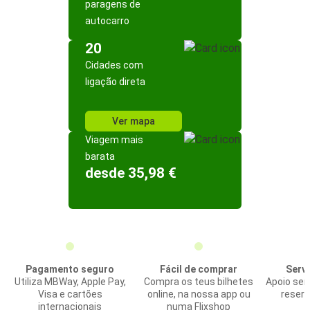
paragens de
autocarro
20
Cidades com
ligação direta
Ver mapa
Viagem mais
barata
desde 35,98 €
Pagamento seguro
Fácil de comprar
Servi
Utiliza MBWay, Apple Pay,
Compra os teus bilhetes
Apoio sem
Visa e cartões
online, na nossa app ou
reserv
internacionais
numa Flixshop