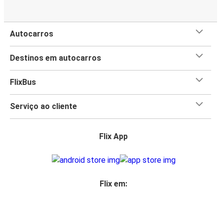
nosso
Wi-Fi gratuito a bordo
), e desfruta espaço extra
para as pernas, das tomadas e do WC a bordo.
Autocarros
Destinos em autocarros
FlixBus
Serviço ao cliente
Flix App
Flix em: