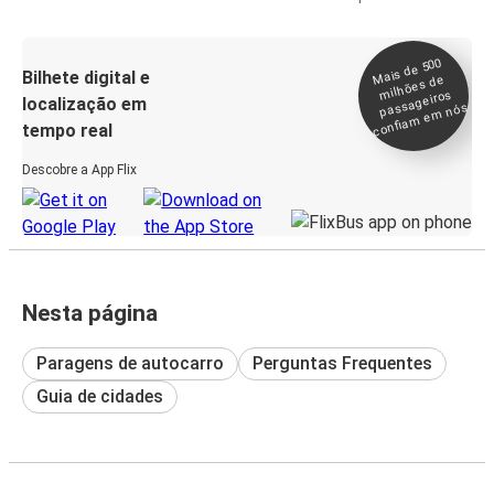
Mais de 500
confia
m e
Bilhete digital e
milhões de
passageiros
localização em
m nós
tempo real
Descobre a App Flix
Nesta página
Paragens de autocarro
Perguntas Frequentes
Guia de cidades