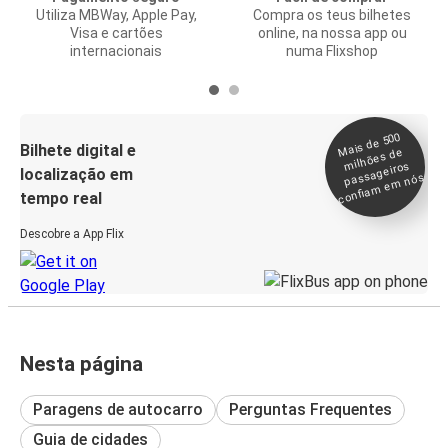
Utiliza MBWay, Apple Pay,
Compra os teus bilhetes
Visa e cartões
online, na nossa app ou
internacionais
numa Flixshop
Mais de 500
confia
m e
Bilhete digital e
milhões de
passageiros
localização em
m nós
tempo real
Descobre a App Flix
Nesta página
Paragens de autocarro
Perguntas Frequentes
Guia de cidades