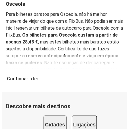
Osceola
Para bilhetes baratos para Osceola, não há melhor
maneira de viajar do que com a FlixBus. Não podia ser mais
fácil reservar um bilhete de autocarro para Osceola com a
FlixBus.
Os bilhetes para Osceola custam a partir de
apenas 28,48 €,
mas estes bilhetes mais baratos estão
sujeitos à disponibilidade. Certifica-te de que fazes
sempre
a reserva antecipadamente e viaja em época
baixa se puderes
. Não te esqueças de descarregar e
armazenar a
App gratuita da FlixBus
no teu dispositivo
móvel e encontra os melhores preços, gere mais
Continuar a ler
facilmente a tua reserva e obtém as informações mais
actualizadas sobre a tua viagem.
Com a App à mão,
também não há necessidade de imprimir o teu bilhete
:
simplesmente mostra-o ao condutor, e depois acomoda-
Descobre mais destinos
te para desfrutar da tua viagem nos nossos confortáveis
lugares.
Cidades
Ligações
Porquê viajar para Osceola com a FlixBus