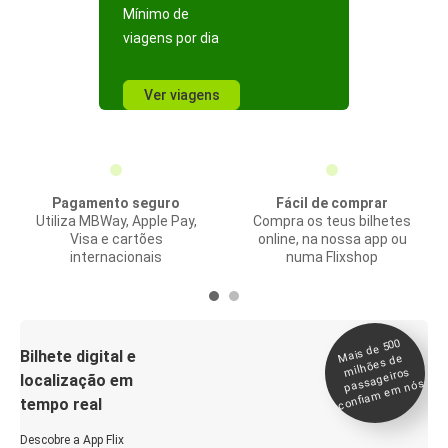
Mínimo de
viagens por dia
Ver viagens
Pagamento seguro
Fácil de comprar
Utiliza MBWay, Apple Pay,
Compra os teus bilhetes
Visa e cartões
online, na nossa app ou
internacionais
numa Flixshop
Mais de 500
confia
m e
Bilhete digital e
milhões de
passageiros
localização em
m nós
tempo real
Descobre a App Flix