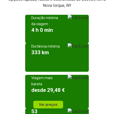
Nova Iorque, NY
Duração mínima
da viagem
4 h 0 min
Distância mínima
333 km
Viagem mais
barata
desde 29,48 €
Ver preços
53