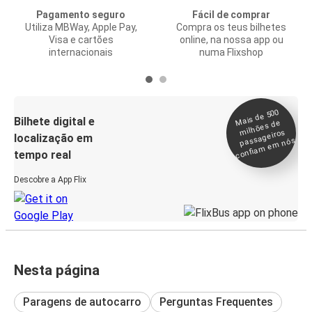
Pagamento seguro
Fácil de comprar
Utiliza MBWay, Apple Pay,
Compra os teus bilhetes
Visa e cartões
online, na nossa app ou
internacionais
numa Flixshop
Mais de 500
confia
m e
Bilhete digital e
milhões de
passageiros
localização em
m nós
tempo real
Descobre a App Flix
Nesta página
Paragens de autocarro
Perguntas Frequentes