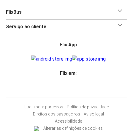
certifica-te de que podes levar o que quiseres para
Burnsville pois
a FlixBus oferece-te uma bagagem de
FlixBus
porão e uma de mão a bordo grátis incluídas no teu
bilhete!
Serviço ao cliente
Flix App
Flix em:
Login para parceiros
Política de privacidade
Direitos dos passageiros
Aviso legal
Acessibilidade
Alterar as definições de cookies