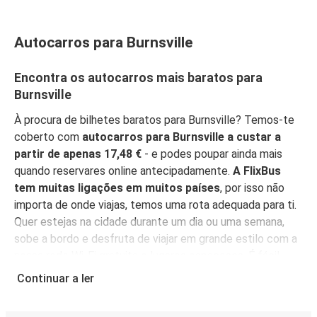
Autocarros para Burnsville
Encontra os autocarros mais baratos para
Burnsville
À procura de bilhetes baratos para Burnsville? Temos-te
coberto com
autocarros para Burnsville a custar a
partir de apenas 17,48 €
- e podes poupar ainda mais
quando reservares online antecipadamente.
A FlixBus
tem muitas ligações em muitos países
, por isso não
importa de onde viajas, temos uma rota adequada para ti.
Quer estejas na cidade durante um dia ou uma semana,
sobe a bordo e desfruta de viajar em grande estilo com a
nossa rede Wi-Fi gratuita e lugares espaçosos. É fácil
reservar o teu bilhete, com opções de compra acessíveis
Continuar a ler
para todos.
Reserva online, pessoalmente num ponto
de venda, ou na
App FlixBus
. Podes também usar a