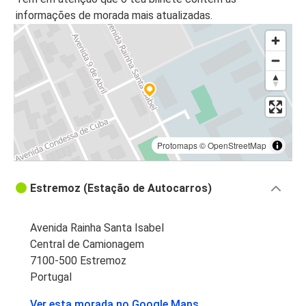
informações de morada mais atualizadas.
Badajoz
Estremoz
Porto
Estremoz
Estremoz
Madrid
Protomaps
©
OpenStreetMap
Estremoz
Estremoz (Estação de Autocarros)
Porto
Avenida Rainha Santa Isabel
Estremoz
Central de Camionagem
Sevilha
7100-500 Estremoz
Portugal
Borba
Estremoz
Ver esta morada no Google Maps