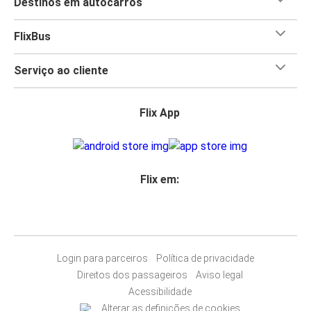
Destinos em autocarros
certifica-te de que podes levar o que quiseres para
Estremoz pois
a FlixBus oferece-te uma bagagem de
FlixBus
porão e uma de mão a bordo grátis incluídas no teu
bilhete!
Serviço ao cliente
Flix App
Flix em:
Login para parceiros
Política de privacidade
Direitos dos passageiros
Aviso legal
Acessibilidade
Alterar as definições de cookies