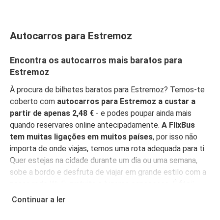
Autocarros para Estremoz
Encontra os autocarros mais baratos para
Estremoz
À procura de bilhetes baratos para Estremoz? Temos-te
coberto com
autocarros para Estremoz a custar a
partir de apenas 2,48 €
- e podes poupar ainda mais
quando reservares online antecipadamente.
A FlixBus
tem muitas ligações em muitos países
, por isso não
importa de onde viajas, temos uma rota adequada para ti.
Quer estejas na cidade durante um dia ou uma semana,
sobe a bordo e desfruta de viajar em grande estilo com a
nossa rede Wi-Fi gratuita e lugares espaçosos. É fácil
reservar o teu bilhete, com opções de compra acessíveis
Continuar a ler
para todos.
Reserva online, pessoalmente num ponto
de venda, ou na
App FlixBus
. Podes também usar a