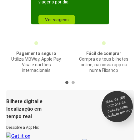
viagens por dia
Ver viagens
Pagamento seguro
Fácil de comprar
Utiliza MBWay, Apple Pay,
Compra os teus bilhetes
Visa e cartões
online, na nossa app ou
internacionais
numa Flixshop
Mais de 500
confia
m e
Bilhete digital e
milhões de
passageiros
localização em
m nós
tempo real
Descobre a App Flix