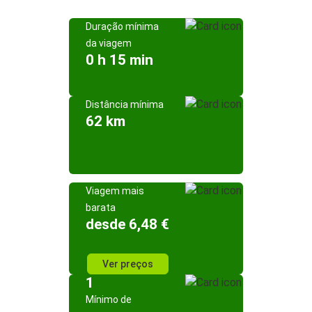
Duração mínima
da viagem
0 h 15 min
Distância mínima
62 km
Viagem mais
barata
desde 6,48 €
Ver preços
1
Mínimo de