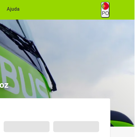
Ajuda
PO
moz