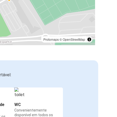
Protomaps
©
OpenStreetMap
tável:
de
WC
Convenientemente
disponível em todos os
r os