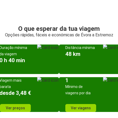
O que esperar da tua viagem
Opções rápidas, fáceis e económicas de Évora a Estremoz
Duração mínima
Distância mínima
48 km
da viagem
0 h 40 min
1
Viagem mais
barata
Mínimo de
desde 3,48 €
viagens por dia
Ver preços
Ver viagens