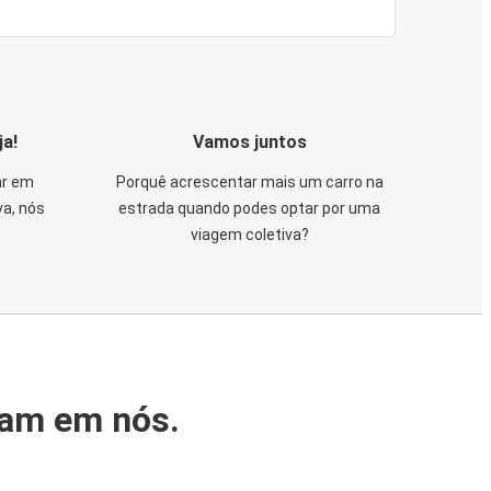
ja!
Vamos juntos
ar em
Porquê acrescentar mais um carro na
va, nós
estrada quando podes optar por uma
viagem coletiva?
iam em nós.