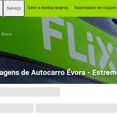
Gerir a minha reserva
Rastreador de viagem
Serviço
Évora
agens de Autocarro Évora - Estre