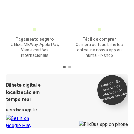
Pagamento seguro
Fácil de comprar
Utiliza MBWay, Apple Pay,
Compra os teus bilhetes
Visa e cartões
online, na nossa app ou
internacionais
numa Flixshop
Mais de 500
confia
m e
Bilhete digital e
milhões de
passageiros
localização em
m nós
tempo real
Descobre a App Flix