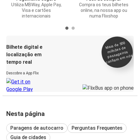
Utiliza MBWay, Apple Pay,
Compra os teus bilhetes
Visa e cartões
online, na nossa app ou
internacionais
numa Flixshop
Mais de 500
confia
m e
Bilhete digital e
milhões de
passageiros
localização em
m nós
tempo real
Descobre a App Flix
Nesta página
Paragens de autocarro
Perguntas Frequentes
Guia de cidades