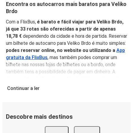
Encontra os autocarros mais baratos para Veliko
Brdo
Com a FlixBus,
é barato e fácil viajar para Veliko Brdo,
já que 33 rotas são oferecidas a partir de apenas
18,78 €
dependendo da cidade e hora de partida. Reservar
um bilhete de autocarro para Veliko Brdo é muito simples:
podes reservar online, no website ou utilizando a
App
gratuita da FlixBus
, mas também podes comprar um
bilhete nas nossas lojas de bilhetes ou a bordo, onde
também tens a possibilidade de pagar em dinheiro. A
reserva antecipada na nossa App garante os preços mais
baixos, e
não é necessário imprimir o teu bilhete
, pois
Continuar a ler
podes simplesmente mostrá-lo do teu telemóvel antes
de subir a bordo, sentar-te, relaxar e desfrutar de uma
confortável viagem para Veliko Brdo!
Descobre mais destinos
Porquê viajar para Veliko Brdo com a FlixBus
Podes chegar a Veliko Brdo a partir de 33 cidades