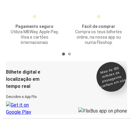
Pagamento seguro
Fácil de comprar
Utiliza MBWay, Apple Pay,
Compra os teus bilhetes
Visa e cartões
online, na nossa app ou
internacionais
numa Flixshop
Mais de 500
confia
m e
Bilhete digital e
milhões de
passageiros
localização em
m nós
tempo real
Descobre a App Flix