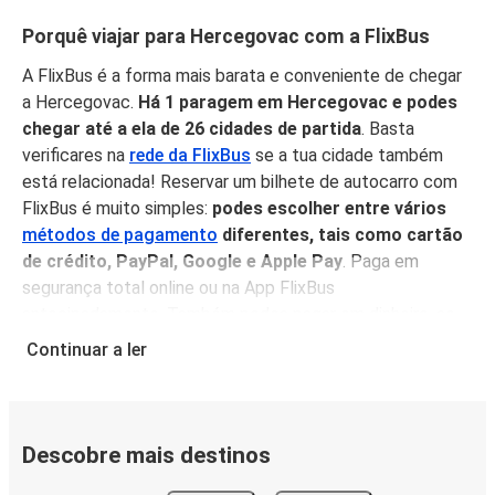
Porquê viajar para Hercegovac com a FlixBus
A FlixBus é a forma mais barata e conveniente de chegar
a Hercegovac.
Há 1 paragem em Hercegovac e podes
chegar até a ela de 26 cidades de partida
. Basta
verificares na
rede da FlixBus
se a tua cidade também
está relacionada! Reservar um bilhete de autocarro com
FlixBus é muito simples:
podes escolher entre vários
métodos de pagamento
diferentes, tais como cartão
de crédito, PayPal, Google e Apple Pay
. Paga em
segurança total online ou na App FlixBus
antecipadamente. Também podes pagar em dinheiro, se
fores fazer uma viagem improvisada.
Além disso, não te
Continuar a ler
esqueças que viajar de autocarro é uma das opções
mais ecológicas disponíveis
, e podes ajudar o planeta
compensando as tuas emissões de carbono quando viajas
com a FlixBus.
Descobre mais destinos
Serviço a bordo