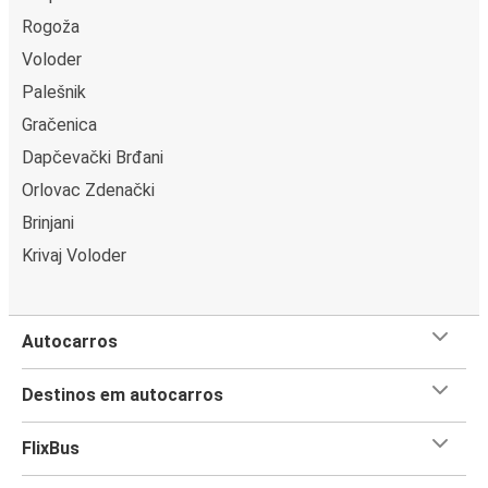
Rogoža
Voloder
Palešnik
Gračenica
Dapčevački Brđani
Orlovac Zdenački
Brinjani
Krivaj Voloder
Autocarros
Destinos em autocarros
FlixBus