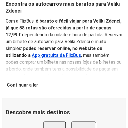
Encontra os autocarros mais baratos para Veliki
Zdenci
Com a FlixBus,
é barato e fácil viajar para Veliki Zdenci,
já que 58 rotas são oferecidas a partir de apenas
12,99 €
dependendo da cidade e hora de partida. Reservar
um bilhete de autocarro para Veliki Zdenci é muito
simples:
podes reservar online, no website ou
utilizando a
App gratuita da FlixBus
, mas também
podes comprar um bilhete nas nossas lojas de bilhetes ou
a bordo, onde também tens a possibilidade de pagar em
dinheiro. A reserva antecipada na nossa App garante os
preços mais baixos, e
não é necessário imprimir o teu
Continuar a ler
bilhete
, pois podes simplesmente mostrá-lo do teu
telemóvel antes de subir a bordo, sentar-te, relaxar e
desfrutar de uma confortável viagem para Veliki Zdenci!
Descobre mais destinos
Porquê viajar para Veliki Zdenci com a FlixBus
Podes chegar a Veliki Zdenci a partir de 58 cidades