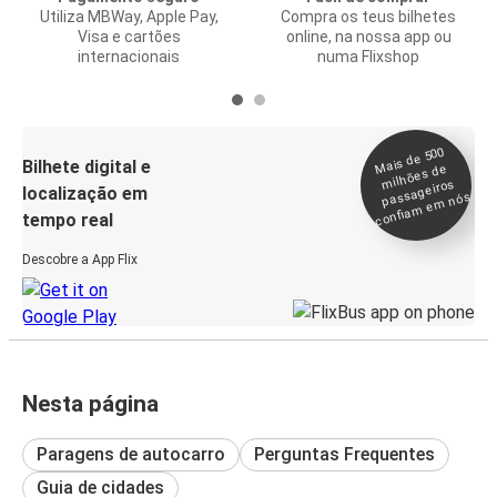
Utiliza MBWay, Apple Pay,
Compra os teus bilhetes
Visa e cartões
online, na nossa app ou
internacionais
numa Flixshop
Mais de 500
confia
m e
Bilhete digital e
milhões de
passageiros
localização em
m nós
tempo real
Descobre a App Flix
Nesta página
Paragens de autocarro
Perguntas Frequentes
Guia de cidades