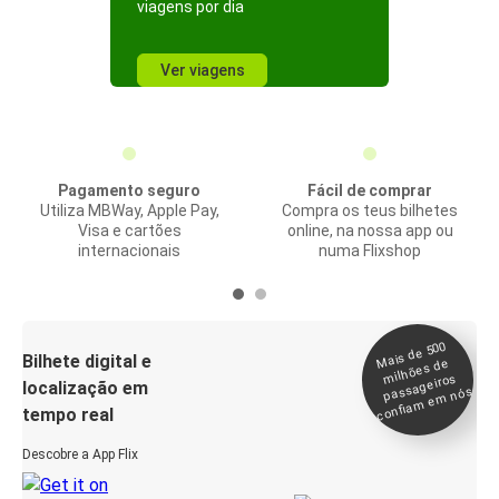
viagens por dia
Ver viagens
Pagamento seguro
Fácil de comprar
Utiliza MBWay, Apple Pay,
Compra os teus bilhetes
Visa e cartões
online, na nossa app ou
internacionais
numa Flixshop
Mais de 500
confia
m e
Bilhete digital e
milhões de
passageiros
localização em
m nós
tempo real
Descobre a App Flix