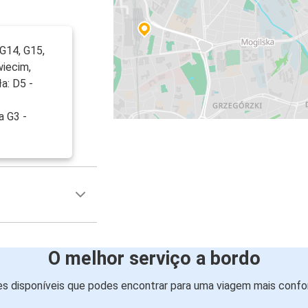
G14, G15,
wiecim,
ła: D5 -
a G3 -
O melhor serviço a bordo
s disponíveis que podes encontrar para uma viagem mais confor