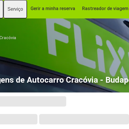
Gerir a minha reserva
Rastreador de viagem
Serviço
Cracóvia
gens de Autocarro Cracóvia - Budap