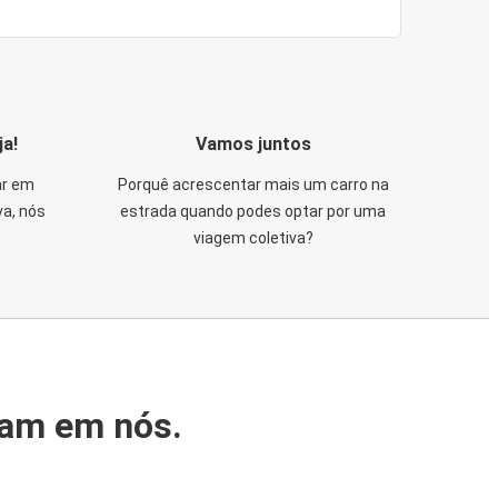
ja!
Vamos juntos
ar em
Porquê acrescentar mais um carro na
va, nós
estrada quando podes optar por uma
viagem coletiva?
iam em nós.