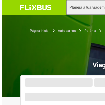
Planeia a tua viagem
Página inicial
Autocarros
Polónia
Via