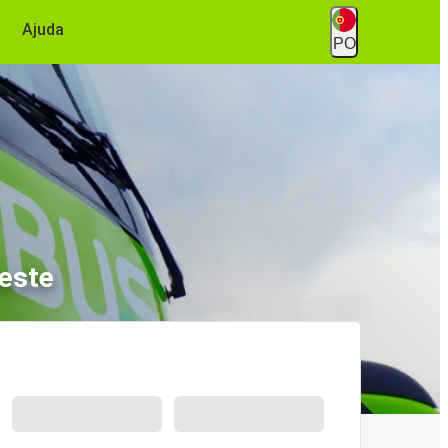
Ajuda
PO
este