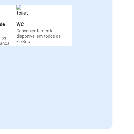
de
WC
Convenientemente
disponível em todos os
r os
FlixBus
rança