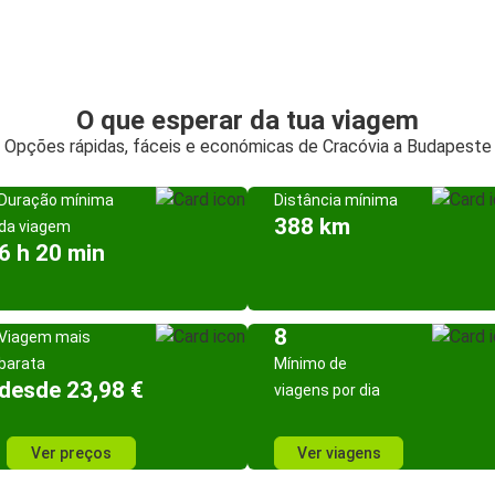
O que esperar da tua viagem
Opções rápidas, fáceis e económicas de Cracóvia a Budapeste
Duração mínima
Distância mínima
388 km
da viagem
6 h 20 min
8
Viagem mais
barata
Mínimo de
desde 23,98 €
viagens por dia
Ver preços
Ver viagens