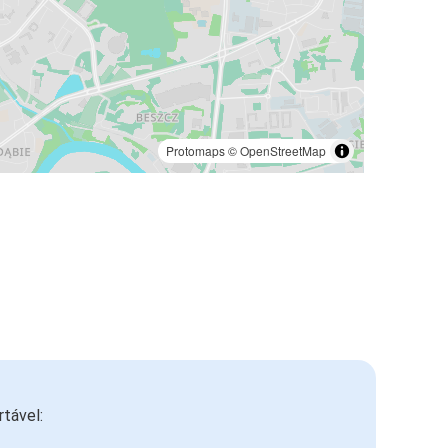
Protomaps
©
OpenStreetMap
tável: