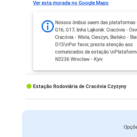
Ver esta morada no Google Maps
Nossos ônibus saem das plataformas 
G16, G17; linha Lajkonik: Cracóvia - Os
Cracóvia - Wisła, Cieszyn, Bielsko - Bia
D15\nPor favor, preste atenção aos
comunicados da estação.\nPlataform
N3236 Wrocław - Kyiv
Estação Rodoviária de Cracóvia Czyzyny
Opçõe