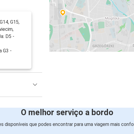
G14, G15,
wiecim,
ła: D5 -
a G3 -
O melhor serviço a bordo
s disponíveis que podes encontrar para uma viagem mais confor