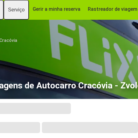
Gerir a minha reserva
Rastreador de viagem
Serviço
Cracóvia
agens de Autocarro Cracóvia - Zvo