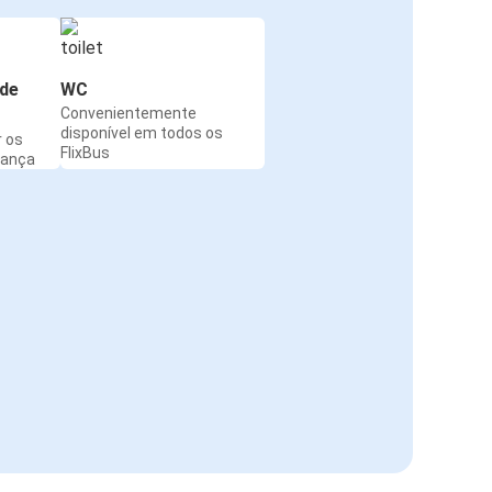
de
WC
Convenientemente
disponível em todos os
r os
FlixBus
rança