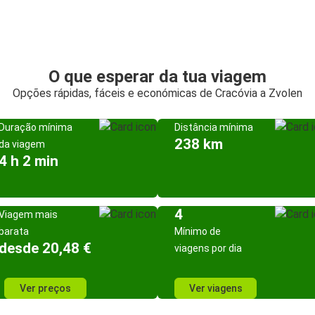
O que esperar da tua viagem
Opções rápidas, fáceis e económicas de Cracóvia a Zvolen
Duração mínima
Distância mínima
238 km
da viagem
4 h 2 min
4
Viagem mais
barata
Mínimo de
desde 20,48 €
viagens por dia
Ver preços
Ver viagens