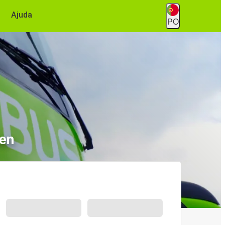
Ajuda
PO
len