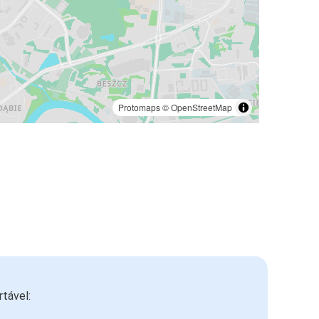
Protomaps
©
OpenStreetMap
tável: