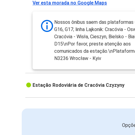
Ver esta morada no Google Maps
Nossos ônibus saem das plataformas 
G16, G17; linha Lajkonik: Cracóvia - Os
Cracóvia - Wisła, Cieszyn, Bielsko - Bia
D15\nPor favor, preste atenção aos
comunicados da estação.\nPlataform
N3236 Wrocław - Kyiv
Estação Rodoviária de Cracóvia Czyzyny
Opçõe