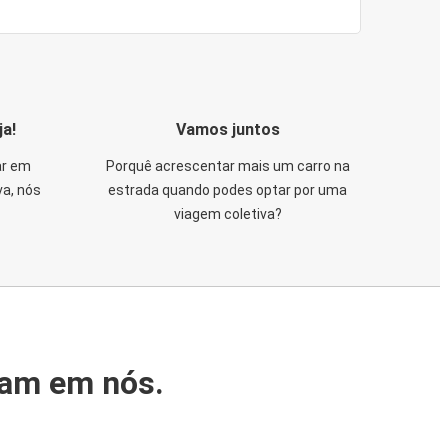
ja!
Vamos juntos
ar em
Porquê acrescentar mais um carro na
va, nós
estrada quando podes optar por uma
viagem coletiva?
iam em nós.