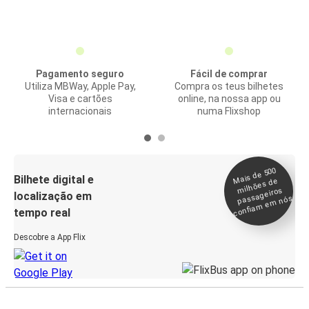
Pagamento seguro
Fácil de comprar
Utiliza MBWay, Apple Pay,
Compra os teus bilhetes
Visa e cartões
online, na nossa app ou
internacionais
numa Flixshop
Mais de 500
confia
m e
Bilhete digital e
milhões de
passageiros
localização em
m nós
tempo real
Descobre a App Flix