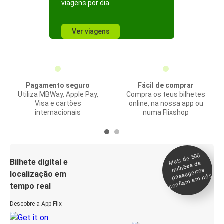
viagens por dia
Ver viagens
Pagamento seguro
Fácil de comprar
Utiliza MBWay, Apple Pay,
Compra os teus bilhetes
Visa e cartões
online, na nossa app ou
internacionais
numa Flixshop
Mais de 500
confia
m e
Bilhete digital e
milhões de
passageiros
localização em
m nós
tempo real
Descobre a App Flix