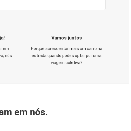
ja!
Vamos juntos
ar em
Porquê acrescentar mais um carro na
va, nós
estrada quando podes optar por uma
viagem coletiva?
iam em nós.