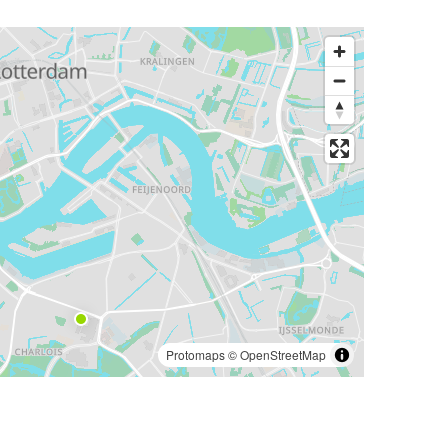
Protomaps
©
OpenStreetMap