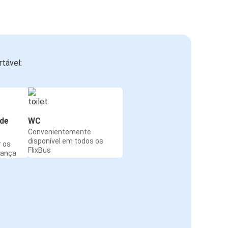
tável:
de
WC
Convenientemente
disponível em todos os
r os
FlixBus
rança