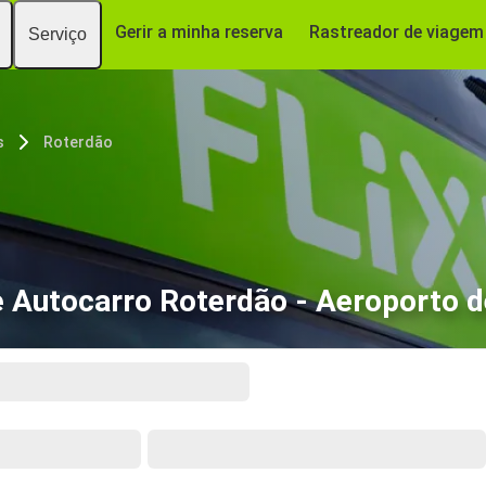
Gerir a minha reserva
Rastreador de viagem
Serviço
s
Roterdão
 Autocarro Roterdão - Aeroporto d