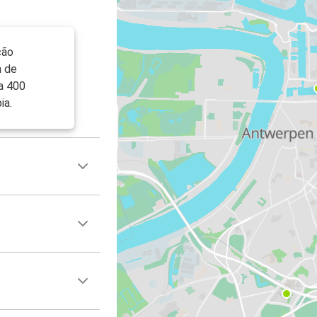
ção
m de
 a 400
ia.