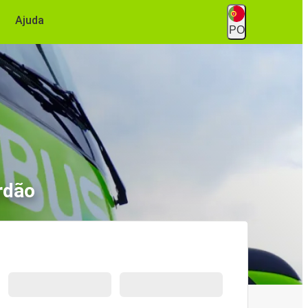
Ajuda
PO
rdão