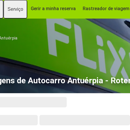
Gerir a minha reserva
Rastreador de viagem
Serviço
Antuérpia
gens de Autocarro Antuérpia - Rote