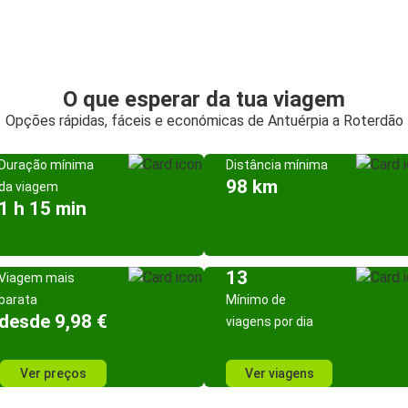
O que esperar da tua viagem
Opções rápidas, fáceis e económicas de Antuérpia a Roterdão
Duração mínima
Distância mínima
98 km
da viagem
1 h 15 min
13
Viagem mais
barata
Mínimo de
desde 9,98 €
viagens por dia
Ver preços
Ver viagens