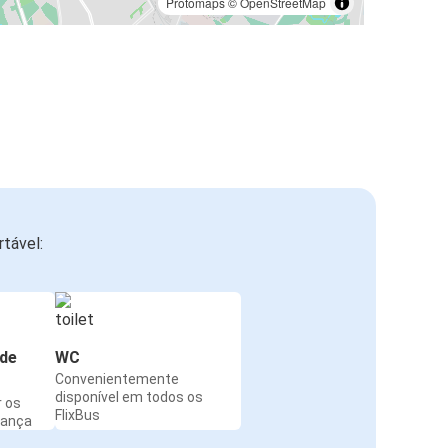
Protomaps
©
OpenStreetMap
tável:
de
WC
Convenientemente
disponível em todos os
r os
FlixBus
rança