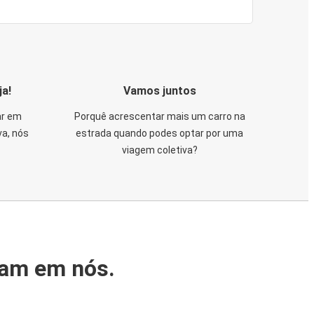
ja!
Vamos juntos
ar em
Porquê acrescentar mais um carro na
va, nós
estrada quando podes optar por uma
viagem coletiva?
iam em nós.