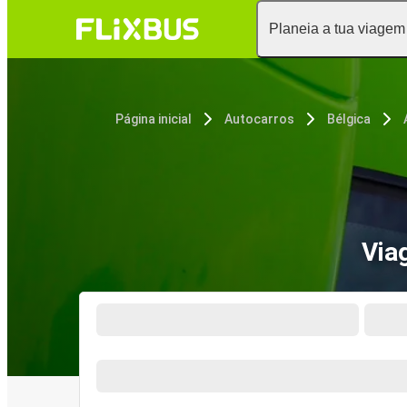
Planeia a tua viagem
Página inicial
Autocarros
Bélgica
Via