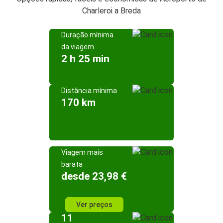
Charleroi a Breda
Duração mínima
da viagem
2 h 25 min
Distância mínima
170 km
Viagem mais
barata
desde 23,98 €
Ver preços
11