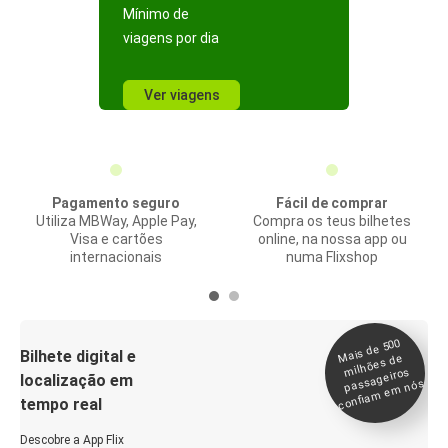
Mínimo de
viagens por dia
Ver viagens
Pagamento seguro
Fácil de comprar
Utiliza MBWay, Apple Pay,
Compra os teus bilhetes
Visa e cartões
online, na nossa app ou
internacionais
numa Flixshop
Mais de 500
confia
m e
Bilhete digital e
milhões de
passageiros
localização em
m nós
tempo real
Descobre a App Flix