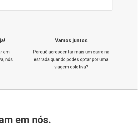
ja!
Vamos juntos
ar em
Porquê acrescentar mais um carro na
va, nós
estrada quando podes optar por uma
viagem coletiva?
iam em nós.