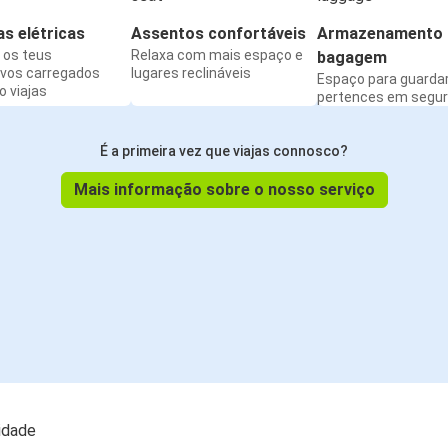
s elétricas
Assentos confortáveis
Armazenamento 
os teus
Relaxa com mais espaço e
bagagem
ivos carregados
lugares reclináveis
Espaço para guarda
 viajas
pertences em segu
É a primeira vez que viajas connosco?
Mais informação sobre o nosso serviço
lidade