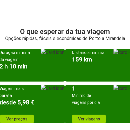
O que esperar da tua viagem
Opções rápidas, fáceis e económicas de Porto a Mirandela
Duração mínima
Distância mínima
159 km
da viagem
2 h 10 min
1
Viagem mais
barata
Mínimo de
desde 5,98 €
viagens por dia
Ver preços
Ver viagens