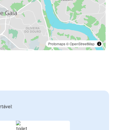
Protomaps
©
OpenStreetMap
tável: