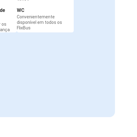
de
WC
Convenientemente
disponível em todos os
r os
FlixBus
rança