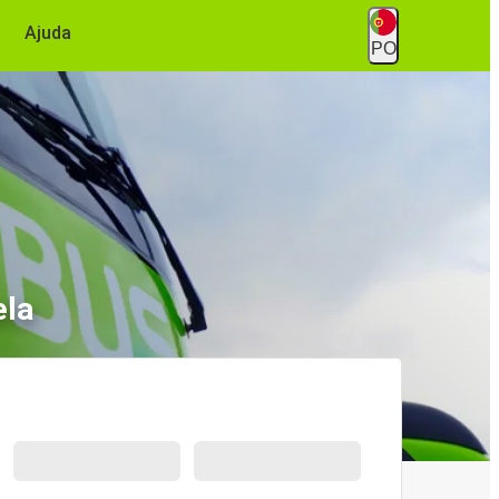
Ajuda
PO
ela