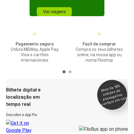
Ver viagens
Pagamento seguro
Fácil de comprar
Utiliza MBWay, Apple Pay,
Compra os teus bilhetes
Visa e cartões
online, na nossa app ou
internacionais
numa Flixshop
Mais de 500
confia
m e
Bilhete digital e
milhões de
passageiros
localização em
m nós
tempo real
Descobre a App Flix