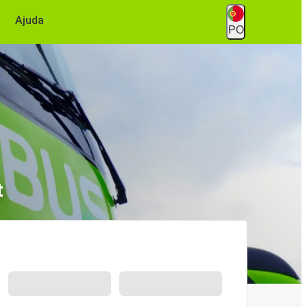
Ajuda
PO
t