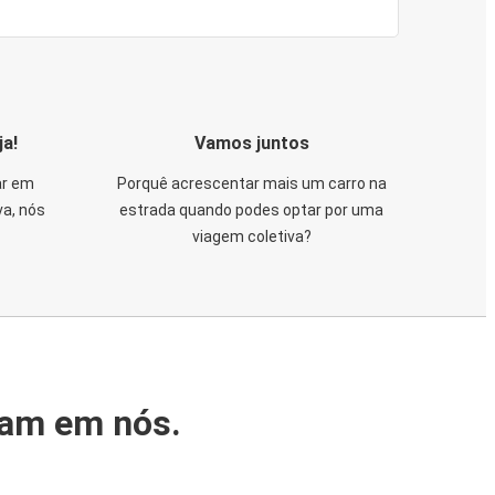
ja!
Vamos juntos
ar em
Porquê acrescentar mais um carro na
va, nós
estrada quando podes optar por uma
viagem coletiva?
iam em nós.