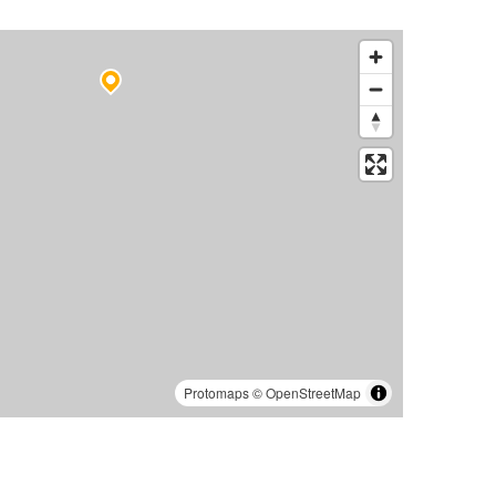
Protomaps
©
OpenStreetMap