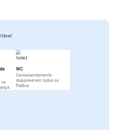
tável:
de
WC
Convenientemente
disponível em todos os
r os
FlixBus
rança