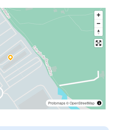
Protomaps
©
OpenStreetMap