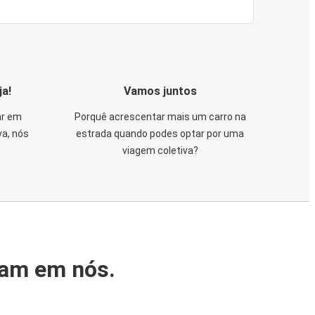
ja!
Vamos juntos
ar em
Porquê acrescentar mais um carro na
va, nós
estrada quando podes optar por uma
viagem coletiva?
iam em nós.