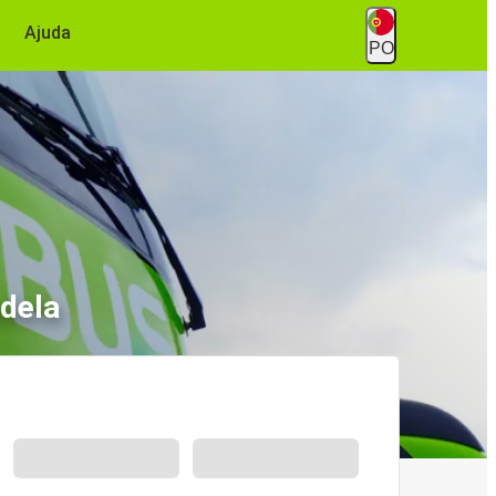
Ajuda
PO
dela