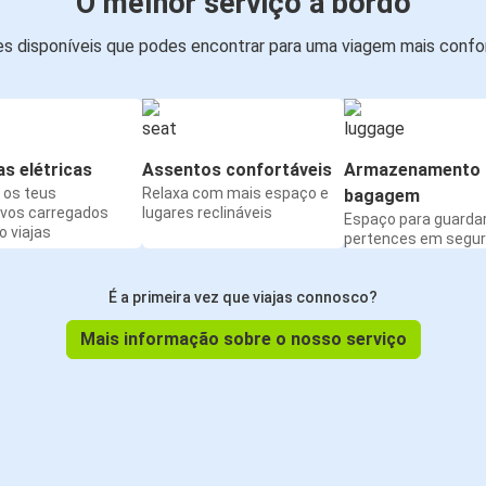
O melhor serviço a bordo
s disponíveis que podes encontrar para uma viagem mais confor
s elétricas
Assentos confortáveis
Armazenamento 
os teus
Relaxa com mais espaço e
bagagem
ivos carregados
lugares reclináveis
Espaço para guarda
 viajas
pertences em segu
É a primeira vez que viajas connosco?
Mais informação sobre o nosso serviço