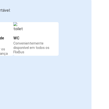
tável:
de
WC
Convenientemente
disponível em todos os
r os
FlixBus
rança