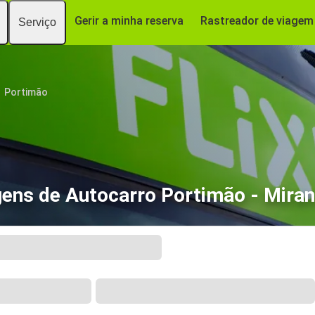
Gerir a minha reserva
Rastreador de viagem
Serviço
Portimão
gens de Autocarro Portimão - Miran