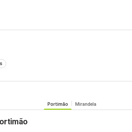
s
Portimão
Mirandela
ortimão