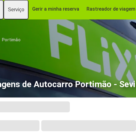
Gerir a minha reserva
Rastreador de viagem
Serviço
Portimão
agens de Autocarro Portimão - Sevi