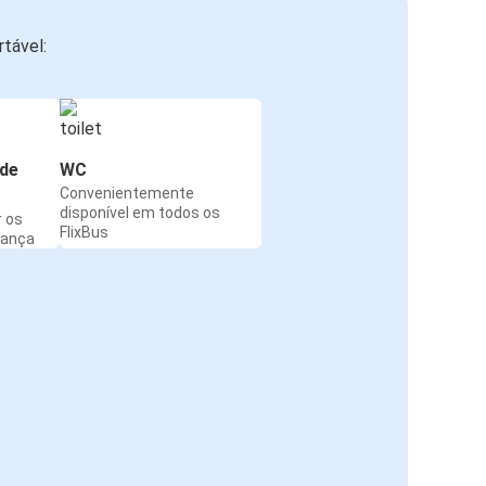
tável:
de
WC
Convenientemente
disponível em todos os
r os
FlixBus
rança