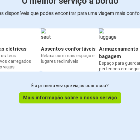
O melhor serviço a bordo
s disponíveis que podes encontrar para uma viagem mais confor
s elétricas
Assentos confortáveis
Armazenamento 
os teus
Relaxa com mais espaço e
bagagem
ivos carregados
lugares reclináveis
Espaço para guarda
 viajas
pertences em segu
É a primeira vez que viajas connosco?
Mais informação sobre o nosso serviço