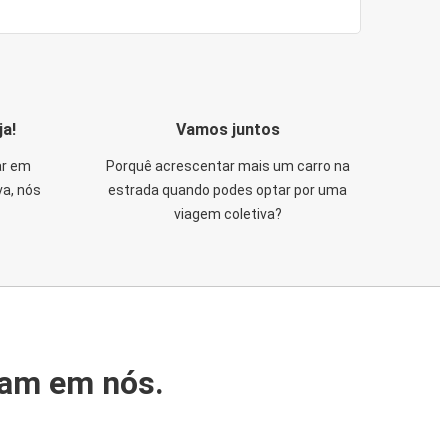
ja!
Vamos juntos
ar em
Porquê acrescentar mais um carro na
va, nós
estrada quando podes optar por uma
viagem coletiva?
iam em nós.