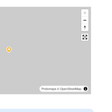
Protomaps
©
OpenStreetMap