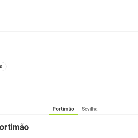
s
Portimão
Sevilha
ortimão