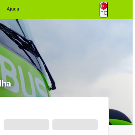
Ajuda
PO
lha