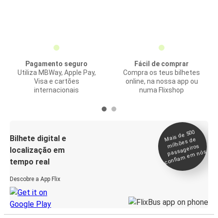
Pagamento seguro
Fácil de comprar
Utiliza MBWay, Apple Pay,
Compra os teus bilhetes
Visa e cartões
online, na nossa app ou
internacionais
numa Flixshop
Mais de 500
confia
m e
Bilhete digital e
milhões de
passageiros
localização em
m nós
tempo real
Descobre a App Flix