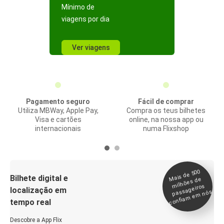
Mínimo de
viagens por dia
Ver viagens
Pagamento seguro
Fácil de comprar
Utiliza MBWay, Apple Pay,
Compra os teus bilhetes
Visa e cartões
online, na nossa app ou
internacionais
numa Flixshop
Mais de 500
confia
m e
Bilhete digital e
milhões de
passageiros
localização em
m nós
tempo real
Descobre a App Flix