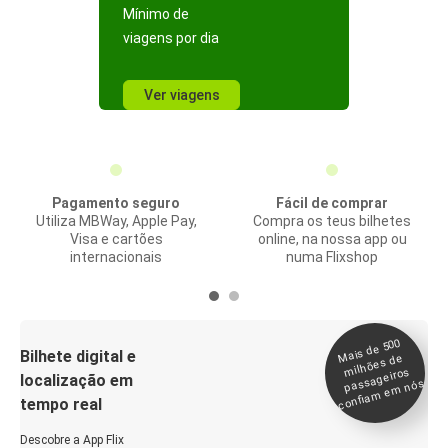
Mínimo de
viagens por dia
Ver viagens
Pagamento seguro
Fácil de comprar
Utiliza MBWay, Apple Pay,
Compra os teus bilhetes
Visa e cartões
online, na nossa app ou
internacionais
numa Flixshop
Mais de 500
confia
m e
Bilhete digital e
milhões de
passageiros
localização em
m nós
tempo real
Descobre a App Flix