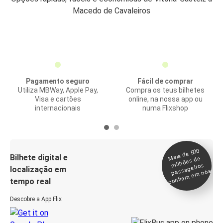
Macedo de Cavaleiros
Pagamento seguro
Fácil de comprar
Utiliza MBWay, Apple Pay,
Compra os teus bilhetes
Visa e cartões
online, na nossa app ou
internacionais
numa Flixshop
Mais de 500
confia
m e
Bilhete digital e
milhões de
passageiros
localização em
m nós
tempo real
Descobre a App Flix