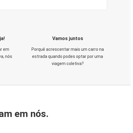
ja!
Vamos juntos
ar em
Porquê acrescentar mais um carro na
va, nós
estrada quando podes optar por uma
viagem coletiva?
iam em nós.