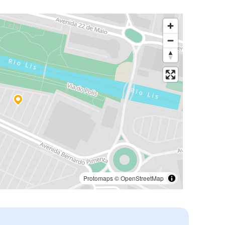
Protomaps
©
OpenStreetMap