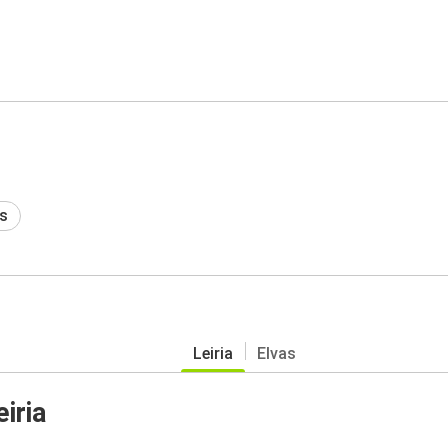
s
Leiria
Elvas
iria