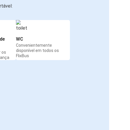
tável:
de
WC
Convenientemente
disponível em todos os
r os
FlixBus
rança