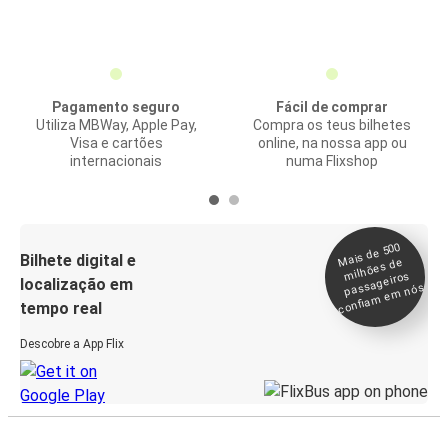
Pagamento seguro
Fácil de comprar
Utiliza MBWay, Apple Pay,
Compra os teus bilhetes
Visa e cartões
online, na nossa app ou
internacionais
numa Flixshop
Mais de 500
confia
m e
Bilhete digital e
milhões de
passageiros
localização em
m nós
tempo real
Descobre a App Flix