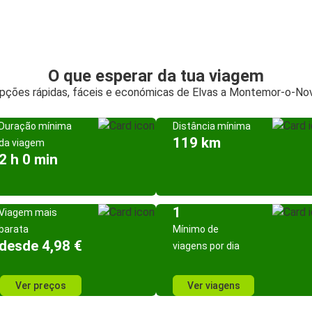
O que esperar da tua viagem
pções rápidas, fáceis e económicas de Elvas a Montemor-o-No
Duração mínima
Distância mínima
119 km
da viagem
2 h 0 min
1
Viagem mais
barata
Mínimo de
desde 4,98 €
viagens por dia
Ver preços
Ver viagens