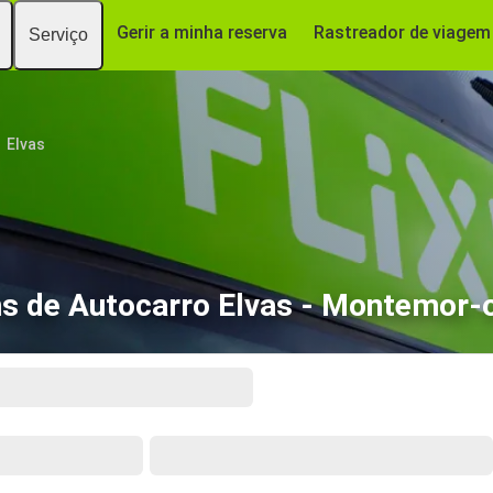
Gerir a minha reserva
Rastreador de viagem
Serviço
Elvas
s de Autocarro Elvas - Montemor-