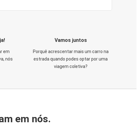
ja!
Vamos juntos
ar em
Porquê acrescentar mais um carro na
va, nós
estrada quando podes optar por uma
viagem coletiva?
iam em nós.