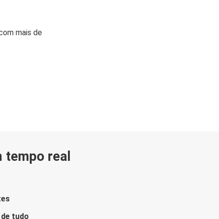
 com mais de
m tempo real
tes
 de tudo