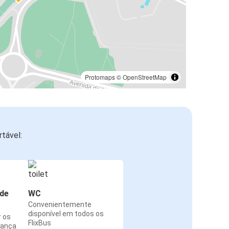
Protomaps
©
OpenStreetMap
tável:
de
WC
Convenientemente
disponível em todos os
r os
FlixBus
rança