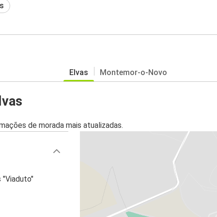
s
Elvas
Montemor-o-Novo
lvas
mações de morada mais atualizadas.
s "Viaduto"