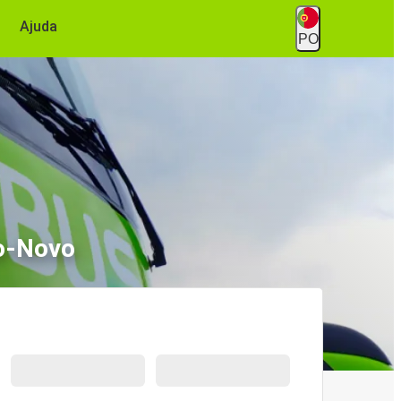
Ajuda
PO
o-Novo