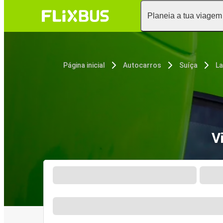
Planeia a tua viagem
Página inicial
Autocarros
Suíça
L
V