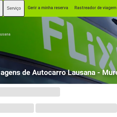
Gerir a minha reserva
Rastreador de viagem
Serviço
ausana
iagens de Autocarro Lausana - Mur