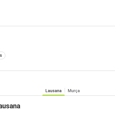
s
Lausana
Murça
ausana