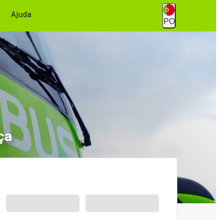
Ajuda
PO
ça