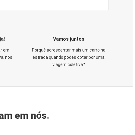
ja!
Vamos juntos
ar em
Porquê acrescentar mais um carro na
va, nós
estrada quando podes optar por uma
viagem coletiva?
iam em nós.