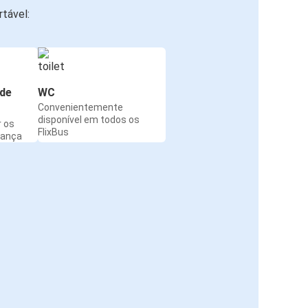
tável:
de
WC
Convenientemente
disponível em todos os
r os
FlixBus
rança