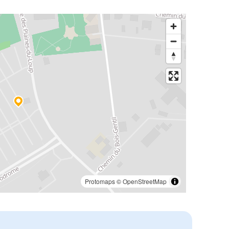
Protomaps
©
OpenStreetMap