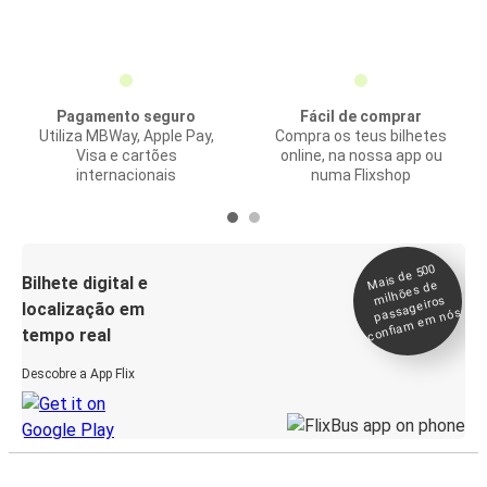
Pagamento seguro
Fácil de comprar
Utiliza MBWay, Apple Pay,
Compra os teus bilhetes
Visa e cartões
online, na nossa app ou
internacionais
numa Flixshop
Mais de 500
confia
m e
Bilhete digital e
milhões de
passageiros
localização em
m nós
tempo real
Descobre a App Flix