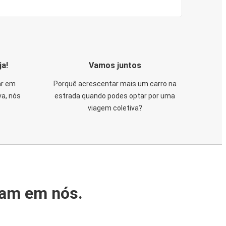
ja!
Vamos juntos
ar em
Porquê acrescentar mais um carro na
va, nós
estrada quando podes optar por uma
viagem coletiva?
iam em nós.