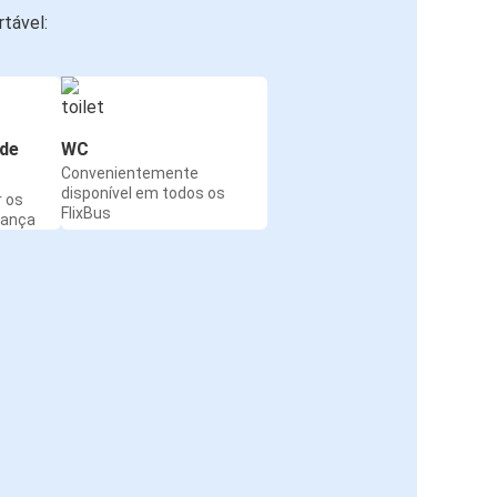
tável:
de
WC
Convenientemente
disponível em todos os
r os
FlixBus
rança