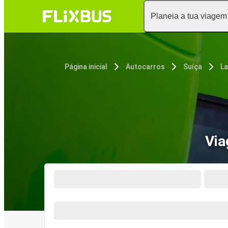
Planeia a tua viagem
Página inicial
Autocarros
Suíça
L
Via