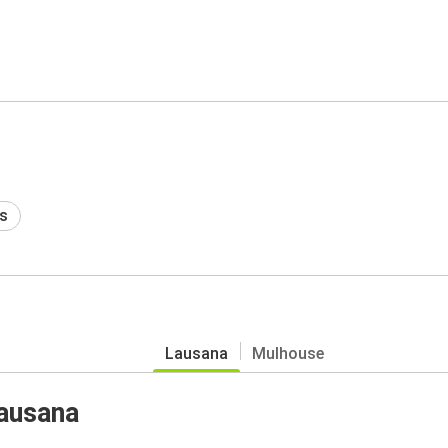
s
Lausana
Mulhouse
ausana