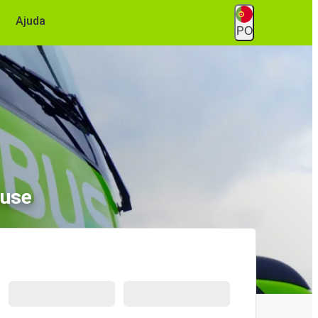
Ajuda
PO
ouse