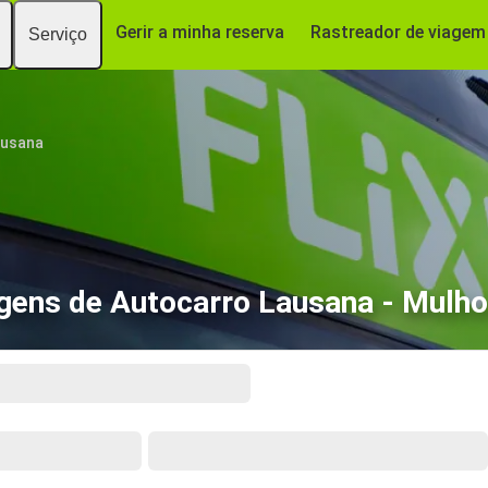
Gerir a minha reserva
Rastreador de viagem
Serviço
ausana
gens de Autocarro Lausana - Mulh