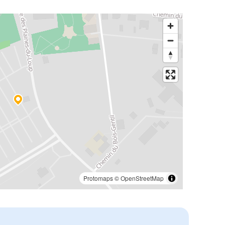
Protomaps
©
OpenStreetMap