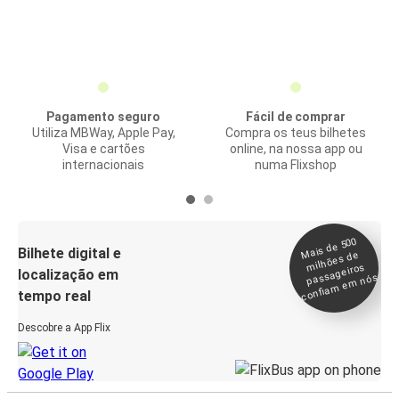
Pagamento seguro
Fácil de comprar
Utiliza MBWay, Apple Pay,
Compra os teus bilhetes
Visa e cartões
online, na nossa app ou
internacionais
numa Flixshop
Mais de 500
confia
m e
Bilhete digital e
milhões de
passageiros
localização em
m nós
tempo real
Descobre a App Flix