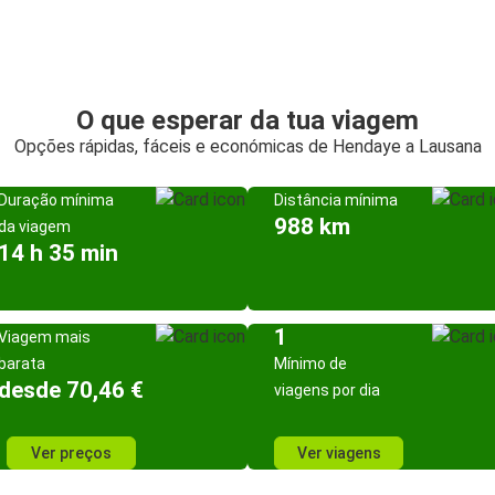
O que esperar da tua viagem
Opções rápidas, fáceis e económicas de Hendaye a Lausana
Duração mínima
Distância mínima
988 km
da viagem
14 h 35 min
1
Viagem mais
barata
Mínimo de
desde 70,46 €
viagens por dia
Ver preços
Ver viagens