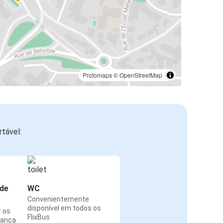
Protomaps
©
OpenStreetMap
tável:
de
WC
Convenientemente
disponível em todos os
r os
FlixBus
rança