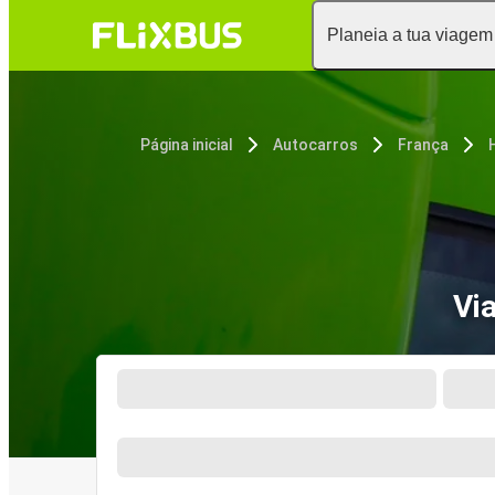
Planeia a tua viagem
Página inicial
Autocarros
França
Vi