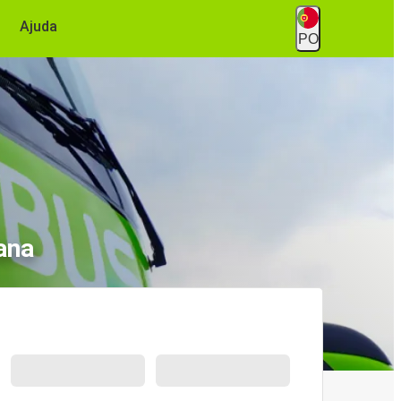
Ajuda
PO
ana