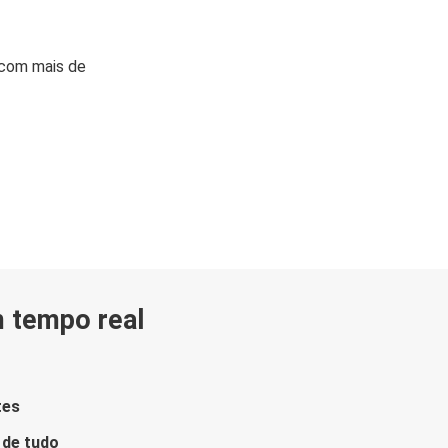
 com mais de
m tempo real
tes
 de tudo