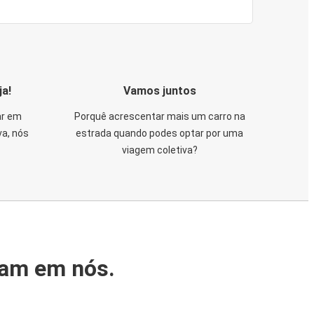
ja!
Vamos juntos
ar em
Porquê acrescentar mais um carro na
va, nós
estrada quando podes optar por uma
viagem coletiva?
iam em nós.