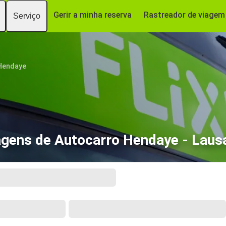
Gerir a minha reserva
Rastreador de viagem
Serviço
Hendaye
agens de Autocarro Hendaye - Laus