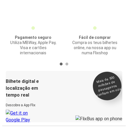
Pagamento seguro
Fácil de comprar
Utiliza MBWay, Apple Pay,
Compra os teus bilhetes
Visa e cartões
online, na nossa app ou
internacionais
numa Flixshop
Mais de 500
confia
m e
Bilhete digital e
milhões de
passageiros
localização em
m nós
tempo real
Descobre a App Flix