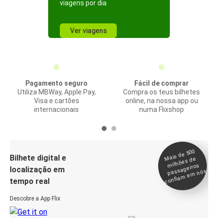
viagens por dia
Ver viagens
Pagamento seguro
Fácil de comprar
Utiliza MBWay, Apple Pay,
Compra os teus bilhetes
Visa e cartões
online, na nossa app ou
internacionais
numa Flixshop
Mais de 500
confia
m e
Bilhete digital e
milhões de
passageiros
localização em
m nós
tempo real
Descobre a App Flix