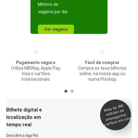
Mínimo de
viagens por dia
Ver viagens
Pagamento seguro
Fácil de comprar
Utiliza MBWay, Apple Pay,
Compra os teus bilhetes
Visa e cartões
online, na nossa app ou
internacionais
numa Flixshop
Mais de 500
confia
m e
Bilhete digital e
milhões de
passageiros
localização em
m nós
tempo real
Descobre a App Flix