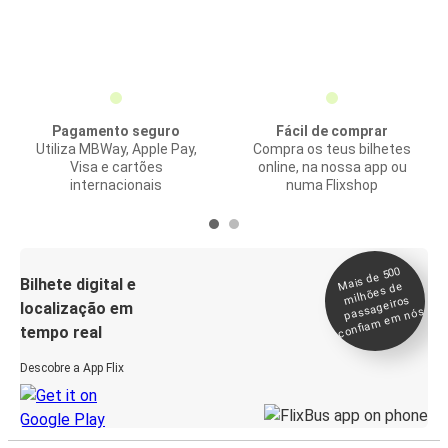
Pagamento seguro
Fácil de comprar
Utiliza MBWay, Apple Pay,
Compra os teus bilhetes
Visa e cartões
online, na nossa app ou
internacionais
numa Flixshop
Mais de 500
confia
m e
Bilhete digital e
milhões de
passageiros
localização em
m nós
tempo real
Descobre a App Flix