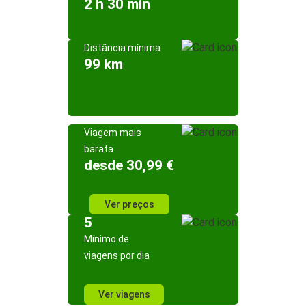
2 h 30 min
Distância mínima
99 km
Viagem mais
barata
desde 30,99 €
Ver preços
5
Mínimo de
viagens por dia
Ver viagens