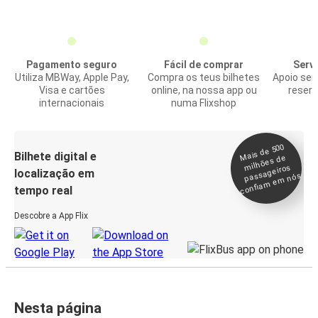
Pagamento seguro
Fácil de comprar
Servi
Utiliza MBWay, Apple Pay,
Compra os teus bilhetes
Apoio sem
Visa e cartões
online, na nossa app ou
reserv
internacionais
numa Flixshop
Mais de 500
confia
m e
Bilhete digital e
milhões de
passageiros
localização em
m nós
tempo real
Descobre a App Flix
Nesta página