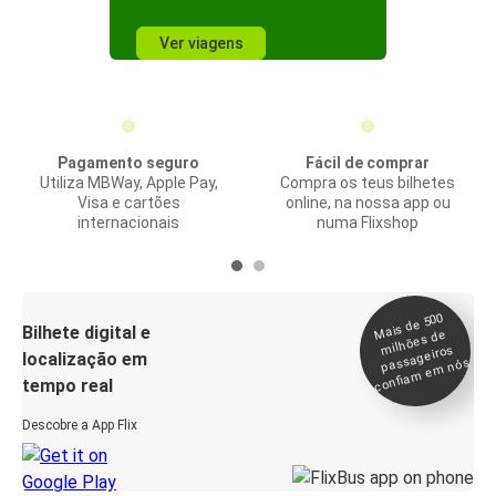
Ver viagens
Pagamento seguro
Fácil de comprar
Utiliza MBWay, Apple Pay,
Compra os teus bilhetes
Visa e cartões
online, na nossa app ou
internacionais
numa Flixshop
Mais de 500
confia
m e
Bilhete digital e
milhões de
passageiros
localização em
m nós
tempo real
Descobre a App Flix