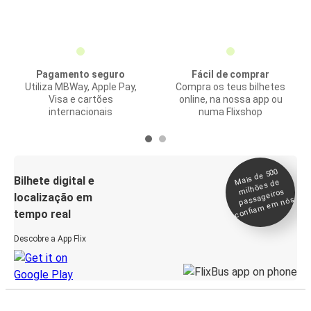
Pagamento seguro
Fácil de comprar
Utiliza MBWay, Apple Pay,
Compra os teus bilhetes
Visa e cartões
online, na nossa app ou
internacionais
numa Flixshop
Mais de 500
confia
m e
Bilhete digital e
milhões de
passageiros
localização em
m nós
tempo real
Descobre a App Flix