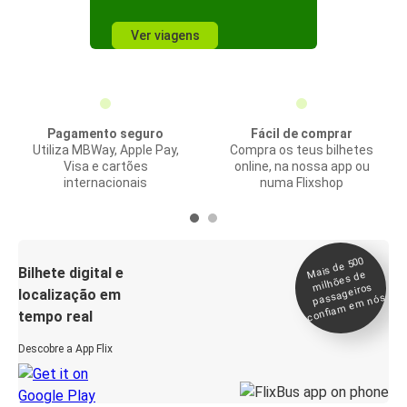
Ver viagens
Pagamento seguro
Fácil de comprar
Utiliza MBWay, Apple Pay,
Compra os teus bilhetes
Visa e cartões
online, na nossa app ou
internacionais
numa Flixshop
Mais de 500
confia
m e
Bilhete digital e
milhões de
passageiros
localização em
m nós
tempo real
Descobre a App Flix