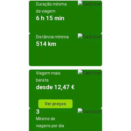
Duração mínima
da viagem
6 h 15 min
Distância mínima
514 km
Viagem mais
barata
desde 12,47 €
Ver preços
3
Mínimo de
viagens por dia