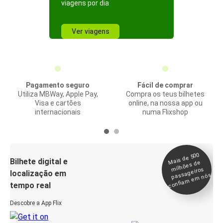
viagens por dia
Ver viagens
Pagamento seguro
Fácil de comprar
Utiliza MBWay, Apple Pay,
Compra os teus bilhetes
Visa e cartões
online, na nossa app ou
internacionais
numa Flixshop
Mais de 500
confia
m e
Bilhete digital e
milhões de
passageiros
localização em
m nós
tempo real
Descobre a App Flix